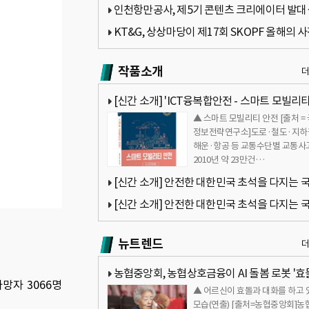
진 디자이너 브랜드 …
인천항만공사, 제5기 콘텐츠 크리에이터 발대
최
KT&G, 상상마당이 제17회 SKOPF 올해의 
3인 선정
작품소개
[신간 소개] 'ICT융복합안전 - 스마트 모빌리티
▲ 스마트 모빌리티 안전 [출처 =
전(K-안전모델)' 목차 소개
정보전략연구소]도로·철도·지하
해운·항공 등 교통수단별 교통사
2010년 약 23만건…
[신간 소개] 안전한 대한민국 초석을 다지는 
보전략연구소 민진규 소장 '드론과 재난관리' 
[신간 소개] 안전한 대한민국 초석을 다지는 
보전략연구소 민진규 소장 '스마트 모빌리티 안전
뉴트렌드
간
농협중앙회, 농협상호금융이 AI 돌봄 로봇 '효
사망자 3066명
▲ 어르신이 효돌과 대화를 하고 
농촌 고령층의 금융 접근성을 높이는 실증사업
모습(연출) [출처=농협중앙회]​농