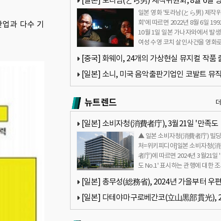
[일본] 토라남(とら男) 제작위원회, 8월 6일 
일본 영화 '토라남(とら男) 제작
'토라남' 촬영 완료
회'에 따르면 2022년 8월 6일 19
산업과 다수 기
10월 1일 일본 가나자와에서 발
여성 수영 코치 살인사건을 영화로
작했다고 밝혔다…
[중국] 화웨이, 24개의 가상현실 뮤지컬 작품
[일본] 소니, 미국 음악출판기업인 코발트 뮤직
룹의 2개 사업 인수
뉴트렌드
[일본] 소비자청(消費者庁), 3월21일 '만족도
▲ 일본 소비자청(消費者庁) 빌딩
No.1' 표시하는 관행에 대한 조사 시작
처=위키피디아]일본 소비자청(
者庁)에 따르면 2024년 3월21일 
도 No.1' 표시하는 관행에 대한 
시작했다. 판매업체가 상…
[일본] 총무성(総務省), 2024년 가을부터 우편
지와 엽서의 가격 인상 계획
[일본] 다테야마구로베간코(立山黒部貫光), 2
년 12월1일 국내 유일의 무궤도전차의 운행 중