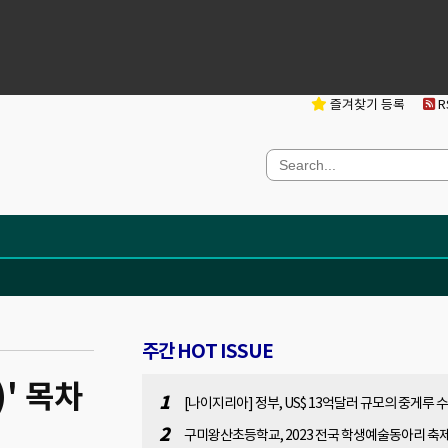
즐겨찾기 등록
RS
주간 HOT ISSUE
' 목차
1
[나이지리아] 정부, US$ 13억달러 규모의 중게루 
전 프로젝트 착수
2
구미왕산초등학교, 2023 전국 학생예술동아리 축제