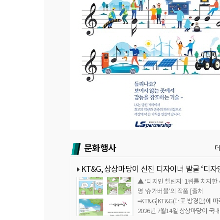
문화행사
KT&G, 상상마당이 신진 디자이너 발굴 ‘디자
▲ ‘디자인 챌린지’ 1위를 차지한
린지’ 선정자 발표
명 ‘슈가버블’의 작품 [출처
=KT&G]KT&G(대표 방경만)에 
2026년 7월14일 상상마당이 국내