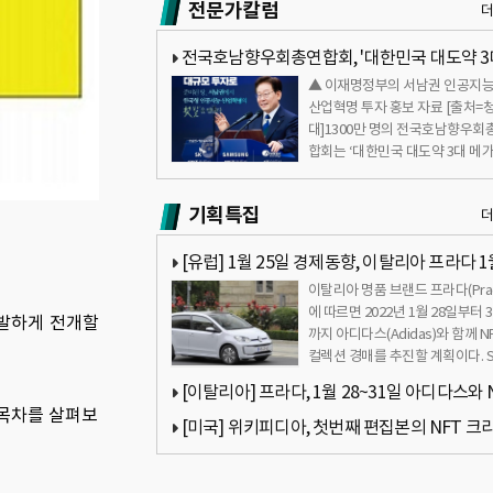
전문가칼럼
전국호남향우회총연합회, '대한민국 대도약 3
▲ 이재명정부의 서남권 인공지능(
가 프로젝트' 적극 지지 표명
산업혁명 투자 홍보 자료 [출처=
대]1300만 명의 전국호남향우회
합회는 ‘대한민국 대도약 3대 메가
로젝트&rs…
기획특집
[유럽] 1월 25일 경제동향, 이탈리아 프라다 1
이탈리아 명품 브랜드 프라다(Prad
28~31일 아디다스와 NFT 컬렉션 경매 추진 등
에 따르면 2022년 1월 28일부터 
활발하게 전개할
까지 아디다스(Adidas)와 함께 N
컬렉션 경매를 추진할 계획이다. 
[이탈리아] 프라다, 1월 28~31일 아디다스와 
 목차를 살펴보
컬렉션 경매 추진
[미국] 위키피디아, 첫번째 편집본의 NFT 크
티 경매에서 $US 75만달러에 판매