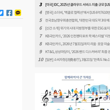
함께 예술로’ 행사에서 초등부 최우수 교육부장관상
3
[미국] IDC, 2025년 클라우드 서비스 지출 규모 $US 
달러 전망
4
[영국] 소더비, '맥클로 컬렉션'에서 $US 6억7610
매출 기록
5
전국호남향우회총연합회, '대한민국 대도약 3대 메
로젝트' 적극 지지 표명
6
[신간 소개] 위기의 시대 지방정부를 위한 ESG 표지 
진규, 박동완 정승일, 윤호창
7
KB국민카드, ‘2026 인천펜타포트 락 페스티벌’ 티
이벤트
8
KB국민카드, 2026년 7월31일까지 리움·호암 미술
대권 추첨 이벤트 실시
9
KT&G, 상상마당이, ‘2026 밴드 디스커버리’ 최종 
료
10
[일본] 소비자청(消費者庁), 3월21일 '만족도 No.1
하는 관행에 대한 조사 시작