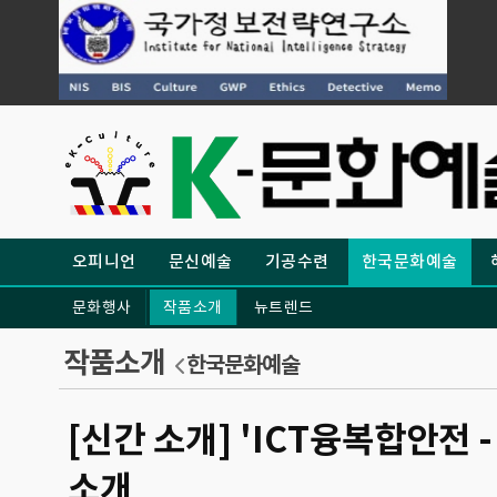
오피니언
문신예술
기공수련
한국문화예술
문화행사
작품소개
뉴트렌드
작품소개
한국문화예술
[신간 소개] 'ICT융복합안전 
소개