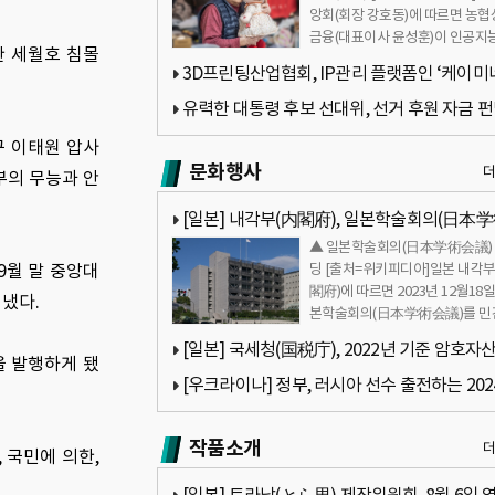
앙회(회장 강호동)에 따르면 농협
금융(대표이사 윤성훈)이 인공지능(
한 세월호 침몰
돌봄로봇 「효돌」을 활용해 …
3D프린팅산업협회, IP관리 플랫폼인 ‘케이미
바(K-Minerva) 활용을 위한 업무협약 체결
유력한 대통령 후보 선대위, 선거 후원 자금 
위해 NFT 발행 계획
구 이태원 압사
문화행사
부의 무능과 안
[일본] 내각부(内閣府), 일본학술회의(日本
▲ 일본학술회의(日本学術会議)
議)를 민간조직으로 독립 추진
9월 말 중앙대
딩 [출처=위키피디아]일본 내각부
閣府)에 따르면 2023년 12월18일
펴냈다.
본학술회의(日本学術会議)를 민
직으로 독립을 추진할 계획이다. 
[일본] 국세청(国税庁), 2022년 기준 암호자산
…
을 발행하게 됐
상통화)의 신고누락 등 위반건수 548건
[우크라이나] 정부, 러시아 선수 출전하는 202
파리올림픽 보이콧 선언
작품소개
 국민에 의한,