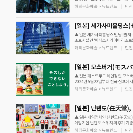
하락과 더불어 벚꽃의 개화 시기에 
해외문화예술 > 뉴트렌드
민진
▲ 일본 세가사미홀딩스 빌딩 [출
조트시설인 '피닉스시가이아리조트를
영하는 자회사인 피닉스리조트의 모
해외문화예술 > 뉴트렌드
민진
▲ 일본 패스트푸드 체인점인 모스
2024년 5월22일부터 전국 점포에
100% 오렌지 주스는 S사이즈가 29
해외문화예술 > 뉴트렌드
민진
▲ 일본 게임업체인 닌텐도(任天堂) 
게임기인 닌텐도 스위치의 후기 기종
전용기로 개발된다. 닌텐도 스위치는 
해외문화예술 > 뉴트렌드
민진