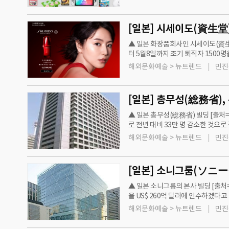
[일본] 시세이도(資生堂)
▲ 일본 화장품회사인 시세이도(資生
터 5월8일까지 조기 퇴직자 1500명
엔으로 전년 대비 8.8% 감소했다. 동
해외문화예술 > 뉴트렌드
민진
▲ 일본 총무성(総務省) 빌딩 [출처=
로 전년 대비 33만 명 감소한 것으로 
1982년부터 43년 연속으로 감소
해외문화예술 > 뉴트렌드
민진
▲ 일본 소니그룹의 본사 빌딩 [출
을 US$ 260억 달러에 인수하겠
주주, 아폴로가 소수 주주로 구성하는
해외문화예술 > 뉴트렌드
민진