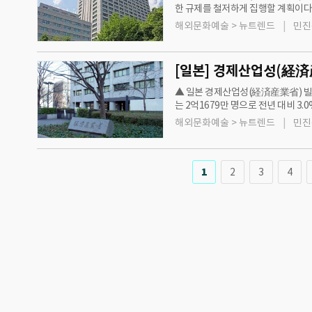
한 규제를 철저하게 집행할 계획이다.
월19일 협의회가 과로사방지법에 대
해외문화예술 > 뉴트렌드
민진
▲ 일본 경제산업성(経済産業省) 빌
는 2억1679만 명으로 전년 대비 
동기간 사업자 숫자는 1497개로 0
해외문화예술 > 뉴트렌드
민진
1
2
3
4