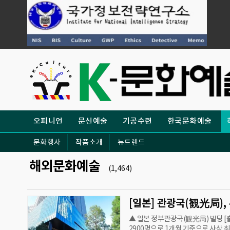
오피니언
문신예술
기공수련
한국문화예술
문화행사
작품소개
뉴트렌드
해외문화예술
(1,464)
▲ 일본 정부관광국(観光局) 빌딩 [
2900명으로 1개월 기준으로 사상 