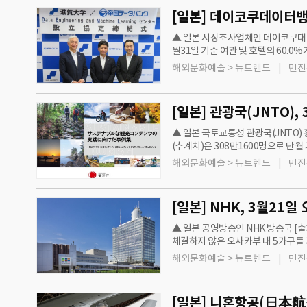
▲ 일본 시장조사업체인 데이코쿠대
월31일 기준 여관 및 호텔의 60.
관 및 호텔의 23.3%는 경기가 좋
해외문화예술 > 뉴트렌드
민진
▲ 일본 국토교통성 관광국(JNTO)
(추계치)은 308만1600명으로 단월 
일 외국인관광객은 855만8100명
해외문화예술 > 뉴트렌드
민진
▲ 일본 공영방송인 NHK 방송국 
체결하지 않은 오사카부 내 5가구를
요구하는 문서를 송부하고 전화, 방문 
해외문화예술 > 뉴트렌드
민진