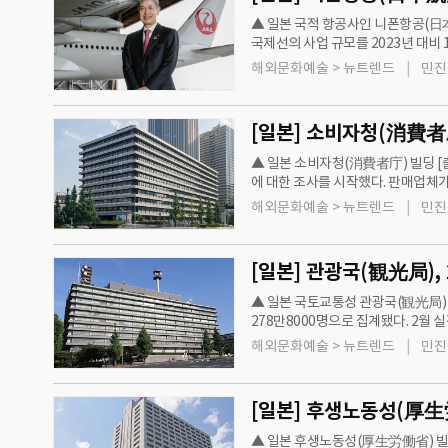
▲ 일본 국적 항공사인 니폰항공(日
국제선의 사업 규모를 2023년 대비
비 성능이 좋은 신형기 42기를 새로 
해외문화예술 > 뉴트렌드
민진
[일본] 소비자청(消費者庁
▲ 일본 소비자청(消費者庁) 빌딩 [
에 대한 조사를 시작했다. 판매업체
품이나 서비스를 제공하는 사업자(광
해외문화예술 > 뉴트렌드
민진
[일본] 관광국(観光局),
▲ 일본 국토교통성 관광국(観光局) 
278만8000명으로 집계됐다. 2월
많았다. 다음으로 △대만인 50만220
해외문화예술 > 뉴트렌드
민진
▲ 일본 후생노동성(厚生労働省) 빌